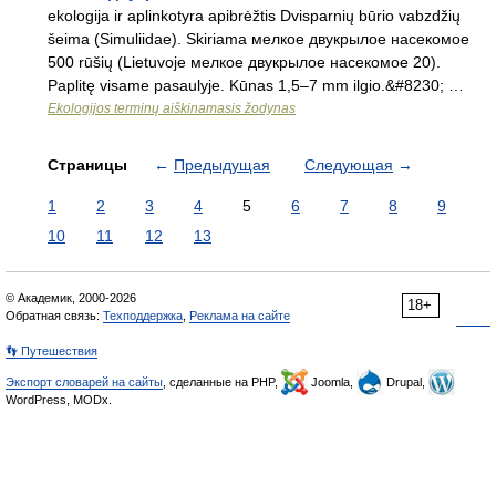
ekologija ir aplinkotyra apibrėžtis Dvisparnių būrio vabzdžių
šeima (Simuliidae). Skiriama мелкое двукрылое насекомое
500 rūšių (Lietuvoje мелкое двукрылое насекомое 20).
Paplitę visame pasaulyje. Kūnas 1,5–7 mm ilgio.&#8230; …
Ekologijos terminų aiškinamasis žodynas
Страницы
←
Предыдущая
Следующая
→
1
2
3
4
5
6
7
8
9
10
11
12
13
© Академик, 2000-2026
18+
Обратная связь:
Техподдержка
,
Реклама на сайте
👣 Путешествия
Экспорт словарей на сайты
, сделанные на PHP,
Joomla,
Drupal,
WordPress, MODx.