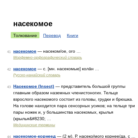
насекомое
Толкование
Перевод
Книги
насекомое
— насеком/ое, ого …
41
Морфемно-орфографический словарь
насекомое
— с. [мн. насекомые] кола̄н …
42
Русско-нанайский словарь
Насекомое (Insect)
— представитель большой группы
43
главным образом наземных членистоногих. Тельце
взрослого насекомого состоит из головы, грудки и брюшка.
На голове находится пара сенсорных усиков; на тельце три
пары ножек и, у большинства насекомых, крылья
(крылья&#8230; …
Медицинские термины
насекомое-корнеед
— (2 м), Р. насеко/мого корнее/да, с …
44