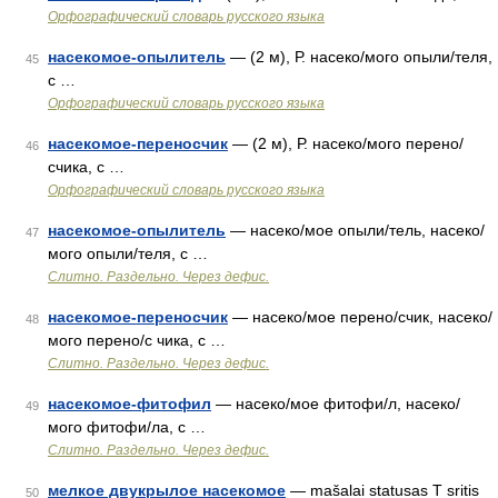
Орфографический словарь русского языка
насекомое-опылитель
— (2 м), Р. насеко/мого опыли/теля,
45
с …
Орфографический словарь русского языка
насекомое-переносчик
— (2 м), Р. насеко/мого перено/
46
счика, с …
Орфографический словарь русского языка
насекомое-опылитель
— насеко/мое опыли/тель, насеко/
47
мого опыли/теля, с …
Слитно. Раздельно. Через дефис.
насекомое-переносчик
— насеко/мое перено/счик, насеко/
48
мого перено/с чика, с …
Слитно. Раздельно. Через дефис.
насекомое-фитофил
— насеко/мое фитофи/л, насеко/
49
мого фитофи/ла, с …
Слитно. Раздельно. Через дефис.
мелкое двукрылое насекомое
— mašalai statusas T sritis
50